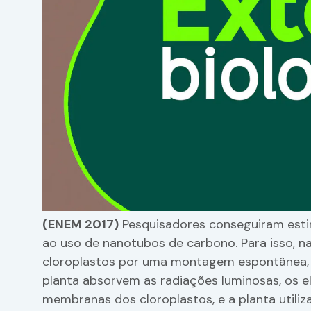
(ENEM 2017)
Pesquisadores conseguiram esti
ao uso de nanotubos de carbono. Para isso, n
cloroplastos por uma montagem espontânea, 
planta absorvem as radiações luminosas, os el
membranas dos cloroplastos, e a planta utiliz