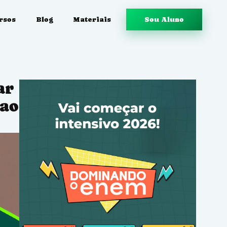
rsos
Blog
Materiais
Sou Aluno
ar
 ao