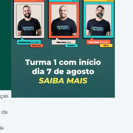
aças
 da
de