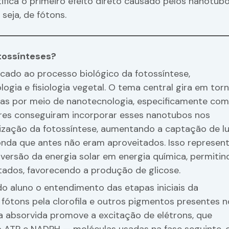
tifica o primeiro efeito direto causado pelos nanotubo
seja, de fótons.
tossínteses?
cado ao processo biológico da fotossíntese,
gia e fisiologia vegetal. O tema central gira em tor
antas por meio de nanotecnologia, especificamente com
res conseguiram incorporar esses nanotubos nos
alização da fotossíntese, aumentando a captação de l
nda que antes não eram aproveitados. Isso represen
ersão da energia solar em energia química, permitin
tados, favorecendo a produção de glicose.
do aluno o entendimento das etapas iniciais da
ótons pela clorofila e outros pigmentos presentes n
sa absorvida promove a excitação de elétrons, que