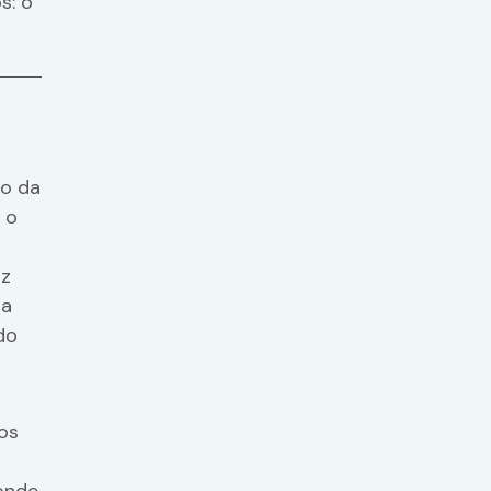
s: o
no da
 o
uz
ta
do
os