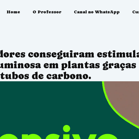
Home
O Professor
Canal no WhatsApp
Cu
Blog
Materiais
dores conseguiram estimul
Sou Aluno
luminosa em plantas graças
tubos de carbono.