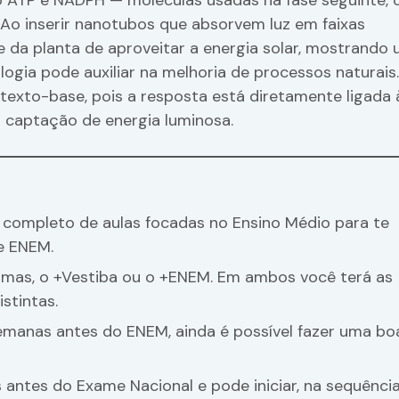
o ATP e NADPH — moléculas usadas na fase seguinte, 
. Ao inserir nanotubos que absorvem luz em faixas
e da planta de aproveitar a energia solar, mostrando
ogia pode auxiliar na melhoria de processos naturais
texto-base, pois a resposta está diretamente ligada 
captação de energia luminosa.
ompleto de aulas focadas no Ensino Médio para te
e ENEM.
amas, o +Vestiba ou o +ENEM. Em ambos você terá as
stintas.
emanas antes do ENEM, ainda é possível fazer uma bo
antes do Exame Nacional e pode iniciar, na sequência