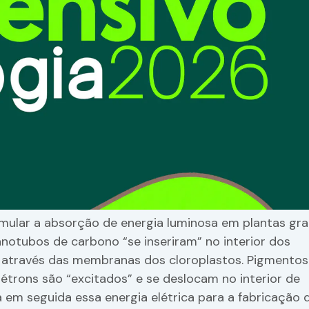
mular a absorção de energia luminosa em plantas gr
anotubos de carbono “se inseriram” no interior dos
através das membranas dos cloroplastos. Pigmentos
étrons são “excitados” e se deslocam no interior de
a em seguida essa energia elétrica para a fabricação 