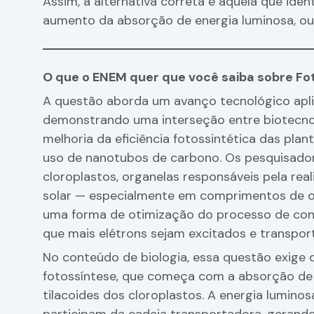
Assim, a alternativa correta é aquela que iden
aumento da absorção de energia luminosa, ou 
O que o ENEM quer que você saiba sobre Fo
A questão aborda um avanço tecnológico apli
demonstrando uma interseção entre biotecnolo
melhoria da eficiência fotossintética das pl
uso de nanotubos de carbono. Os pesquisado
cloroplastos, organelas responsáveis pela re
solar — especialmente em comprimentos de o
uma forma de otimização do processo de conv
que mais elétrons sejam excitados e transpor
No conteúdo de biologia, essa questão exige 
fotossíntese, que começa com a absorção de f
tilacoides dos cloroplastos. A energia lumino