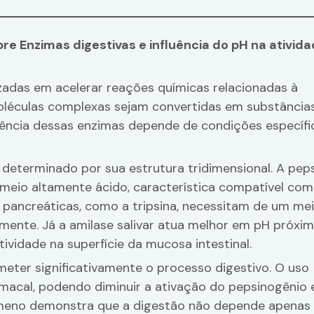
e Enzimas digestivas e influência do pH na ativid
izadas em acelerar reações químicas relacionadas à
oléculas complexas sejam convertidas em substância
ciência dessas enzimas depende de condições específi
determinado por sua estrutura tridimensional. A peps
meio altamente ácido, característica compatível com
 pancreáticas, como a tripsina, necessitam de um me
mente. Já a amilase salivar atua melhor em pH próxi
vidade na superfície da mucosa intestinal.
ter significativamente o processo digestivo. O uso
macal, podendo diminuir a ativação do pepsinogênio 
nômeno demonstra que a digestão não depende apenas