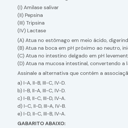
(I) Amilase salivar
(II) Pepsina
(III) Tripsina
(IV) Lactase
(A) Atua no estômago em meio ácido, digerin
(B) Atua na boca em pH próximo ao neutro, in
(C) Atua no intestino delgado em pH levemente
(D) Atua na mucosa intestinal, convertendo a 
Assinale a alternativa que contém a associaçã
a) I-A, II-B, III-C, IV-D.
b) I-B, II-A, III-C, IV-D.
c) I-B, II-C, III-D, IV-A.
d) I-C, II-D, III-A, IV-B.
e) I-D, II-C, III-B, IV-A.
GABARITO ABAIXO: