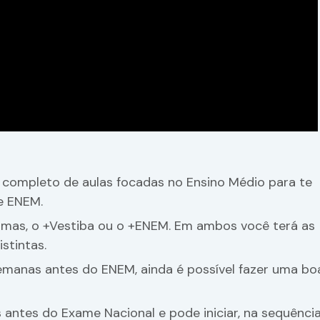
ompleto de aulas focadas no Ensino Médio para te
e ENEM.
amas, o +Vestiba ou o +ENEM. Em ambos você terá as
stintas.
emanas antes do ENEM, ainda é possível fazer uma bo
antes do Exame Nacional e pode iniciar, na sequência