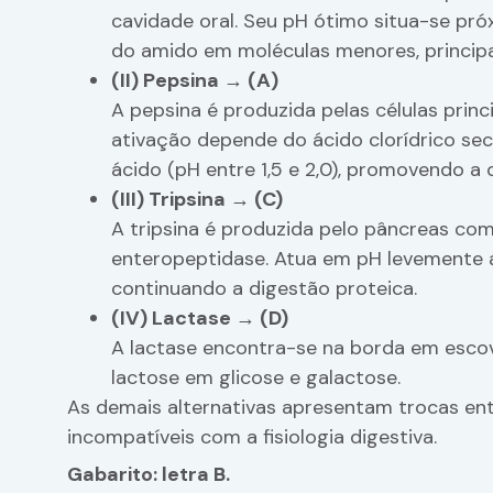
cavidade oral. Seu pH ótimo situa-se próxi
do amido em moléculas menores, principa
(II) Pepsina → (A)
A pepsina é produzida pelas células prin
ativação depende do ácido clorídrico sec
ácido (pH entre 1,5 e 2,0), promovendo 
(III) Tripsina → (C)
A tripsina é produzida pelo pâncreas com
enteropeptidase. Atua em pH levemente a
continuando a digestão proteica.
(IV) Lactase → (D)
A lactase encontra-se na borda em escova
lactose em glicose e galactose.
As demais alternativas apresentam trocas ent
incompatíveis com a fisiologia digestiva.
Gabarito: letra B.