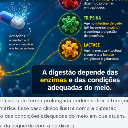
antiácidos de forma prolongada podem sofrer alteraçõ
ática. Esse caso clínico ilustra como a digestão
to das condições adequadas do meio em que atuam.
na da esquerda com a da direita.