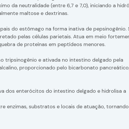
mo da neutralidade (entre 6,7 e 7,0), iniciando a hidró
lmente maltose e dextrinas.
cipais do estômago na forma inativa de pepsinogênio.
retado pelas células parietais. Atua em meio forteme
a quebra de proteínas em peptídeos menores.
o tripsinogênio e ativada no intestino delgado pela
lcalino, proporcionado pelo bicarbonato pancreático
 dos enterócitos do intestino delgado e hidrolisa a
re enzimas, substratos e locais de atuação, tornand