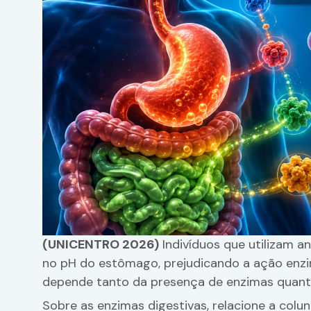
(UNICENTRO 2026)
Indivíduos que utilizam 
no pH do estômago, prejudicando a ação enzim
depende tanto da presença de enzimas quan
Sobre as enzimas digestivas, relacione a colu