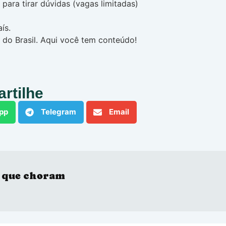
ara tirar dúvidas (vagas limitadas)
ís.
 do Brasil. Aqui você tem conteúdo!
rtilhe
pp
Telegram
Email
 que choram