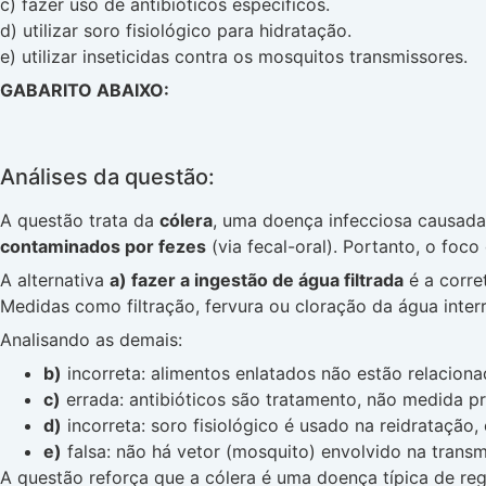
c) fazer uso de antibióticos específicos.
d) utilizar soro fisiológico para hidratação.
e) utilizar inseticidas contra os mosquitos transmissores.
GABARITO ABAIXO:
Análises da questão:
A questão trata da
cólera
, uma doença infecciosa causada
contaminados por fezes
(via fecal-oral). Portanto, o foco
A alternativa
a) fazer a ingestão de água filtrada
é a corre
Medidas como filtração, fervura ou cloração da água inter
Analisando as demais:
b)
incorreta: alimentos enlatados não estão relaciona
c)
errada: antibióticos são tratamento, não medida pro
d)
incorreta: soro fisiológico é usado na reidratação,
e)
falsa: não há vetor (mosquito) envolvido na transm
A questão reforça que a cólera é uma doença típica de re