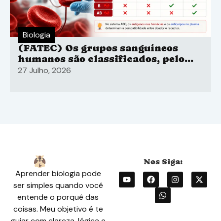
Biologia
(FATEC) Os grupos sanguíneos
humanos são classificados, pelo
sistema ABO
27 Julho, 2026
Aprender biologia pode
ser simples quando você
entende o porquê das
coisas. Meu objetivo é te
guiar com clareza, lógica e