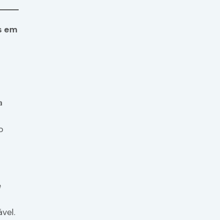
s em
a
o
e
o
vel.