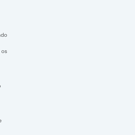
ado
 os
o
e