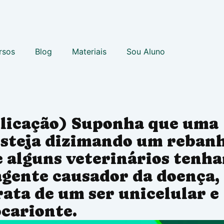
rsos
Blog
Materiais
Sou Aluno
plicação) Suponha que uma
esteja dizimando um reban
e alguns veterinários tenh
agente causador da doença,
rata de um ser unicelular e
carionte.