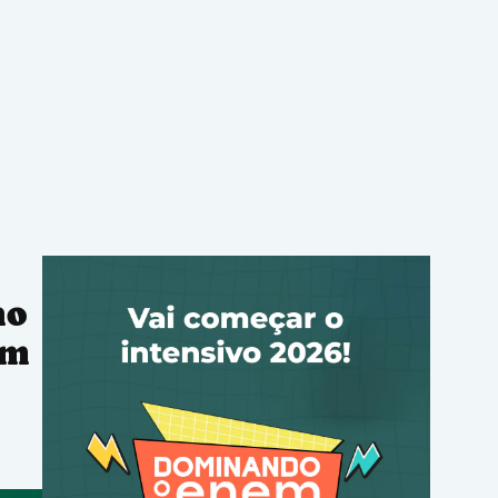
ho
am