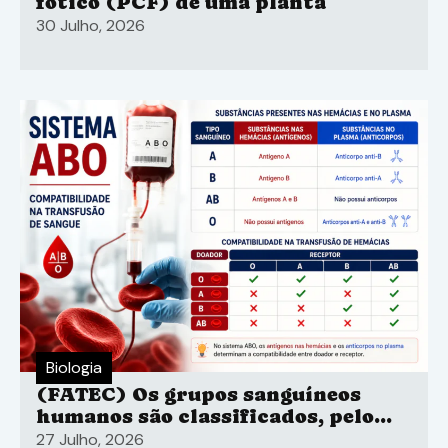
fótico (PCF) de uma planta
30 Julho, 2026
Biologia
(FATEC) Os grupos sanguíneos
humanos são classificados, pelo
sistema ABO
27 Julho, 2026