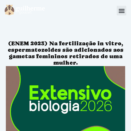
Blog
Materiais
(ENEM 2023) Na fertilização in vitro,
Sou Aluno
espermatozoides são adicionados aos
gametas femininos retirados de uma
mulher.