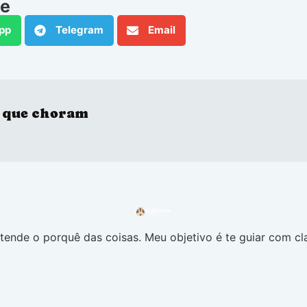
he
pp
Telegram
Email
 que choram
ende o porquê das coisas. Meu objetivo é te guiar com cla