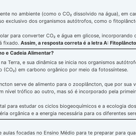
sente no ambiente (como o CO₂ dissolvido na água), em ca
so exclusivo dos organismos autótrofos, como o fitoplânct
ia solar para converter CO₂ e água em glicose, incorporand
á fixado.
Assim, a resposta correta é a letra A: Fitoplânct
no e Cadeia Alimentar?
 na Terra, e sua dinâmica se inicia nos organismos autótr
o (CO₂) em carbono orgânico por meio da fotossíntese.
plâncton serve de alimento para o zooplâncton, que por sua
m nível trófico ao outro, mas só é incorporado pela primei
tal para estudar os ciclos biogeoquímicos e a ecologia do
ia orgânica e a energia necessária para os diferentes sere
ulas focadas no Ensino Médio para te preparar para qua