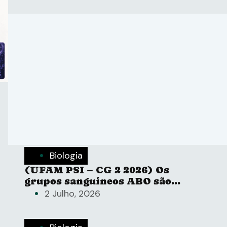
Laboratório Nacional do
Noroeste do Pacífico do
Departamento de Energia.
Biologia
(UFAM PSI – CG 2 2026) Os
grupos sanguíneos ABO são
determinados por três alelos
2 Julho, 2026
diferentes de um único gene.