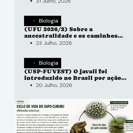
31 Julho, 2026
Biologia
(UFU 2026/2) Sobre a
ancestralidade e os caminhos
evolutivos de jumentos.
23 Julho, 2026
Biologia
(USP-FUVEST) O javali foi
introduzido no Brasil por ação
humana e, hoje, suas populações
20 Julho, 2026
causam fortes impactos
ambientais, sobretudo na Mata
Atlântica.