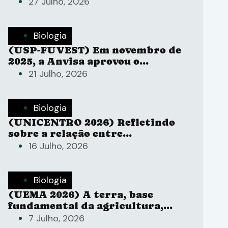
sistema ABO
27 Julho, 2026
Biologia
(USP-FUVEST) Em novembro de
2025, a Anvisa aprovou o
registro da Butantan-DV, a
21 Julho, 2026
primeira vacina de dose única
contra a dengue no mundo,
desenvolvida pelo Instituto
Biologia
Butantan.
(UNICENTRO 2026) Refletindo
sobre a relação entre
humanidade e natureza, Ailton
16 Julho, 2026
Krenak (2019), em Ideias para
adiar o fim do mundo.
Biologia
(UEMA 2026) A terra, base
fundamental da agricultura,
esconde um perigo invisível: os
7 Julho, 2026