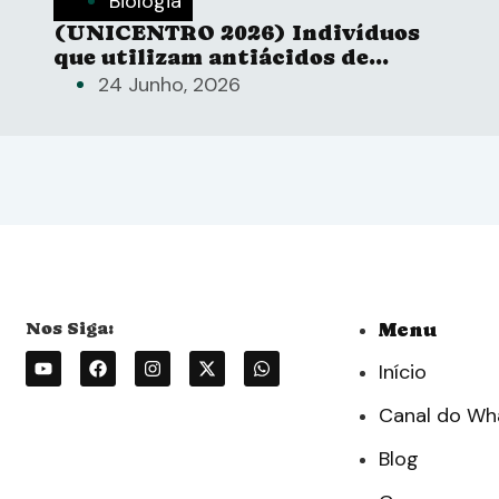
Biologia
(UNICENTRO 2026) Indivíduos
que utilizam antiácidos de
forma prolongada podem sofrer
24 Junho, 2026
alterações no pH do estômago,
prejudicando a ação enzimática.
Menu
Início
Canal do W
Blog