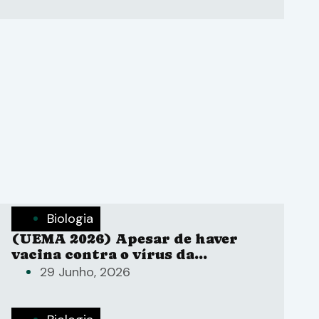
parasitas do solo.
Biologia
(UEMA 2026) Apesar de haver
vacina contra o vírus da
catapora em todo o território
29 Junho, 2026
nacional, a maioria dos casos
críticos poderia ser evitada por
meio da imunização.