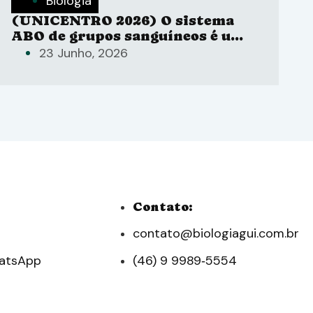
Biologia
(UNICENTRO 2026) O sistema
ABO de grupos sanguíneos é um
exemplo de polialelia, no qual
23 Junho, 2026
três alelos (IA, IB e i) interagem
para determinar o fenótipo.
Contato:
contato@biologiagui.com.br
hatsApp
(46) 9 9989‑5554‬