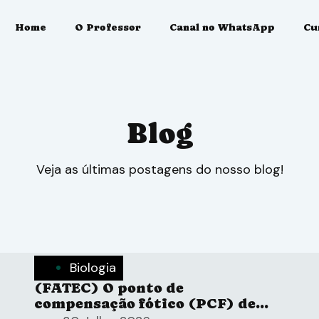
Home
O Professor
Canal no WhatsApp
Cu
Blog
Materiais
Sou Aluno
Blog
Veja as últimas postagens do nosso blog!
Biologia
(FATEC) O ponto de
compensação fótico (PCF) de