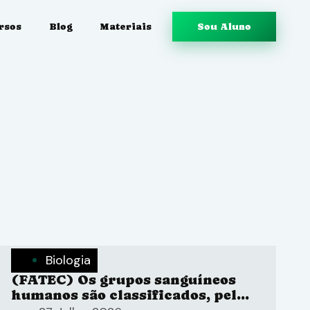
rsos
Blog
Materiais
Sou Aluno
Biologia
(FATEC) Os grupos sanguíneos
humanos são classificados, pelo