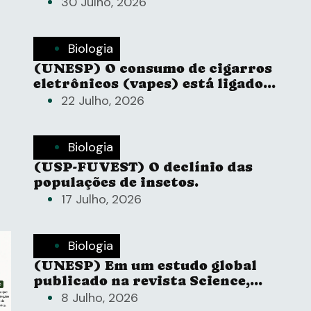
uma planta
30 Julho, 2026
Biologia
(UNESP) O consumo de cigarros
eletrônicos (vapes) está ligado
ao aumento do risco para o
22 Julho, 2026
desenvolvimento de enfisema
pulmonar
Biologia
(USP-FUVEST) O declínio das
populações de insetos.
17 Julho, 2026
Biologia
(UNESP) Em um estudo global
publicado na revista Science,
pesquisadores liderados pelo
8 Julho, 2026