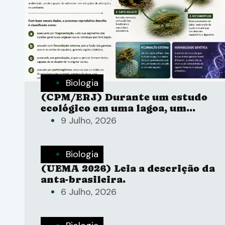
Biologia
(CPM/ERJ) Durante um estudo
ecológico em uma lagoa, um
estudante de Ciências observou
9 Julho, 2026
o ciclo de vida de um sapo-
cururu (Rhinella icterica),
desde a fase de ovo fecundado.
Biologia
(UEMA 2026) Leia a descrição da
anta-brasileira.
6 Julho, 2026