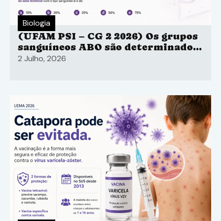
Biologia
(UFAM PSI – CG 2 2026) Os grupos
sanguíneos ABO são determinados
por três alelos diferentes de um
2 Julho, 2026
único gene.