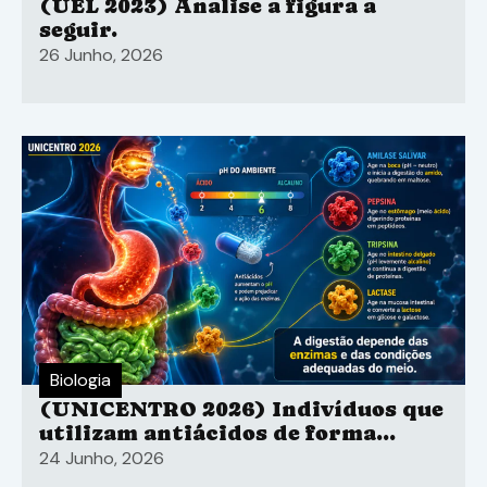
(UEL 2023) Analise a figura a
seguir.
26 Junho, 2026
Biologia
(UNICENTRO 2026) Indivíduos que
utilizam antiácidos de forma
prolongada podem sofrer
24 Junho, 2026
alterações no pH do estômago,