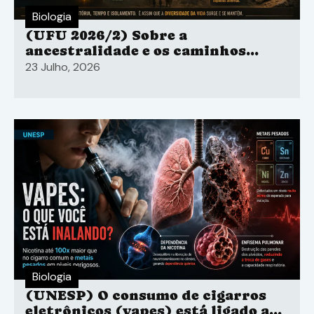
Biologia
(UFU 2026/2) Sobre a
ancestralidade e os caminhos
evolutivos de jumentos.
23 Julho, 2026
Biologia
(UNESP) O consumo de cigarros
eletrônicos (vapes) está ligado ao