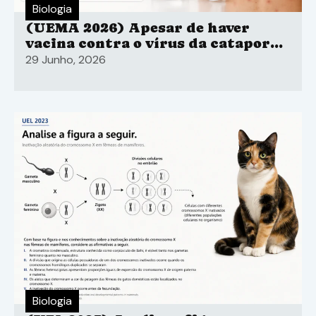
Biologia
(UEMA 2026) Apesar de haver
vacina contra o vírus da catapora
em todo o território nacional, a
29 Junho, 2026
maioria dos casos críticos poderia
ser evitada por meio da
imunização.
Biologia