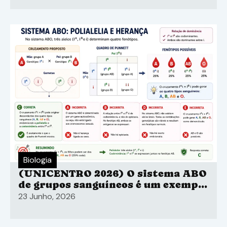
prejudicando a ação enzimática.
Biologia
(UNICENTRO 2026) O sistema ABO
de grupos sanguíneos é um exemplo
de polialelia, no qual três alelos
23 Junho, 2026
(IA, IB e i) interagem para
determinar o fenótipo.