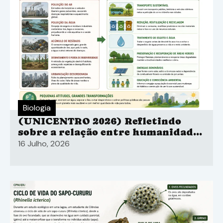
Biologia
(UNICENTRO 2026) Refletindo
sobre a relação entre humanidade
e natureza, Ailton Krenak (2019),
16 Julho, 2026
em Ideias para adiar o fim do
mundo.