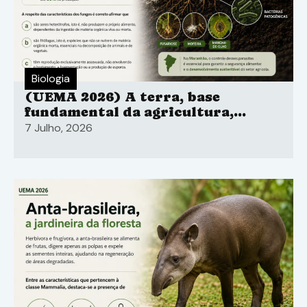
Biologia
(UEMA 2026) A terra, base
fundamental da agricultura,
esconde um perigo invisível: os
7 Julho, 2026
parasitas do solo.