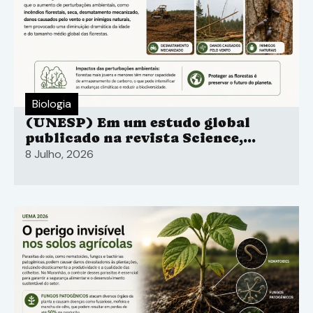
Biologia
(UNESP) Em um estudo global
publicado na revista Science,
pesquisadores liderados pelo
8 Julho, 2026
Laboratório Nacional do Noroeste
do Pacífico do Departamento de
Energia.