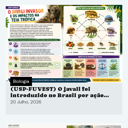
Instituto Butantan.
Biologia
(USP-FUVEST) O javali foi
introduzido no Brasil por ação
humana e, hoje, suas populações
20 Julho, 2026
causam fortes impactos
ambientais, sobretudo na Mata
Atlântica.