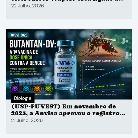
aumento do risco para o
22 Julho, 2026
desenvolvimento de enfisema
pulmonar
Biologia
(USP-FUVEST) Em novembro de
2025, a Anvisa aprovou o registro
da Butantan-DV, a primeira vacina
21 Julho, 2026
de dose única contra a dengue no
mundo, desenvolvida pelo