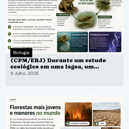
Biologia
(CPM/ERJ) Durante um estudo
ecológico em uma lagoa, um
estudante de Ciências observou o
9 Julho, 2026
ciclo de vida de um sapo-cururu
(Rhinella icterica), desde a fase de
ovo fecundado.