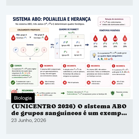
prejudicando a ação enzimática.
Biologia
(UNICENTRO 2026) O sistema ABO
de grupos sanguíneos é um exemplo
de polialelia, no qual três alelos
23 Junho, 2026
(IA, IB e i) interagem para
determinar o fenótipo.