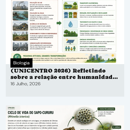
Biologia
(UNICENTRO 2026) Refletindo
sobre a relação entre humanidade
e natureza, Ailton Krenak (2019),
16 Julho, 2026
em Ideias para adiar o fim do
mundo.