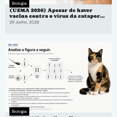
Biologia
(UEMA 2026) Apesar de haver
vacina contra o vírus da catapora
em todo o território nacional, a
29 Junho, 2026
maioria dos casos críticos poderia
ser evitada por meio da
imunização.
Biologia