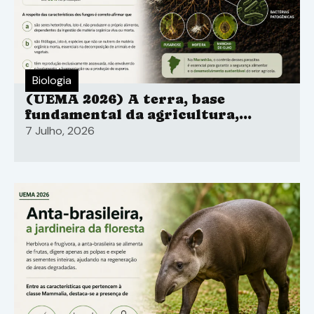
Biologia
(UEMA 2026) A terra, base
fundamental da agricultura,
esconde um perigo invisível: os
7 Julho, 2026
parasitas do solo.