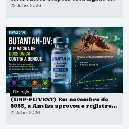
aumento do risco para o
22 Julho, 2026
desenvolvimento de enfisema
pulmonar
Biologia
(USP-FUVEST) Em novembro de
2025, a Anvisa aprovou o registro
da Butantan-DV, a primeira vacina
21 Julho, 2026
de dose única contra a dengue no
mundo, desenvolvida pelo