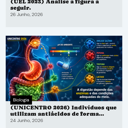
(UEL 2023) Analise a figura a
seguir.
26 Junho, 2026
Biologia
(UNICENTRO 2026) Indivíduos que
utilizam antiácidos de forma
prolongada podem sofrer
24 Junho, 2026
alterações no pH do estômago,