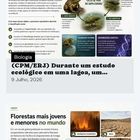
Biologia
(CPM/ERJ) Durante um estudo
ecológico em uma lagoa, um
estudante de Ciências observou o
9 Julho, 2026
ciclo de vida de um sapo-cururu
(Rhinella icterica), desde a fase de
ovo fecundado.