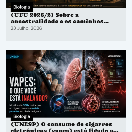
Biologia
(UFU 2026/2) Sobre a
ancestralidade e os caminhos
evolutivos de jumentos.
23 Julho, 2026
Biologia
(UNESP) O consumo de cigarros
eletrônicos (vapes) está ligado ao