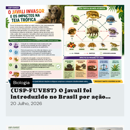
Instituto Butantan.
Biologia
(USP-FUVEST) O javali foi
introduzido no Brasil por ação
humana e, hoje, suas populações
20 Julho, 2026
causam fortes impactos
ambientais, sobretudo na Mata
Atlântica.