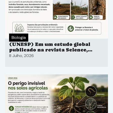
Biologia
(UNESP) Em um estudo global
publicado na revista Science,
pesquisadores liderados pelo
8 Julho, 2026
Laboratório Nacional do Noroeste
do Pacífico do Departamento de
Energia.