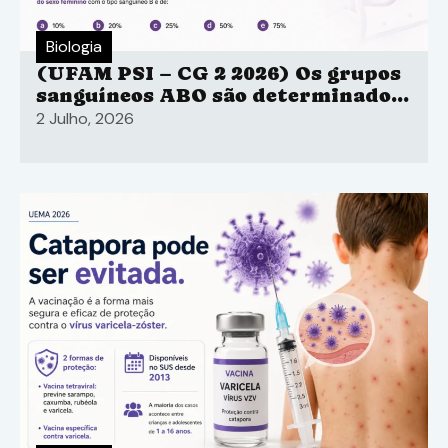
Biologia
(UFAM PSI – CG 2 2026) Os grupos
sanguíneos ABO são determinados
por três alelos diferentes de um
2 Julho, 2026
único gene.