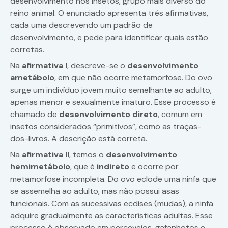
desenvolvimento nos insetos, grupo mais diverso do
reino animal. O enunciado apresenta três afirmativas,
cada uma descrevendo um padrão de
desenvolvimento, e pede para identificar quais estão
corretas.
Na
afirmativa I
, descreve-se o
desenvolvimento
ametábolo
, em que não ocorre metamorfose. Do ovo
surge um indivíduo jovem muito semelhante ao adulto,
apenas menor e sexualmente imaturo. Esse processo é
chamado de
desenvolvimento direto
, comum em
insetos considerados “primitivos”, como as traças-
dos-livros. A descrição está correta.
Na
afirmativa II
, temos o
desenvolvimento
hemimetábolo
, que é
indireto
e ocorre por
metamorfose incompleta. Do ovo eclode uma ninfa que
se assemelha ao adulto, mas não possui asas
funcionais. Com as sucessivas ecdises (mudas), a ninfa
adquire gradualmente as características adultas. Esse
processo é observado em percevejos, gafanhotos e