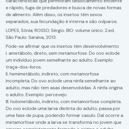
características que permitiram deslocamento eficiente
e rápido, fuga de predadores e busca de novas formas
de alimento. Além disso, os insetos têm sexos
separados, sua fecundação é interna e são ovíparos.
LOPES, Sônia; ROSSO, Sérgio. BIO: volume único. 2.ed.
São Paulo: Saraiva, 2013.
Pode-se afirmar que os insetos têm desenvolvimento
I. ametábolo, direto, sem metamorfose. Do ovo eclode
um indivíduo jovem semelhante ao adulto. Exemplo:
traça-dos-livros.
II. hemimetábolo, indireto, com metamorfose
incompleta. Do ovo eclode uma ninfa semelhante ao
adulto, mas não tem asas desenvolvidas. A ninfa origina
o adulto. Exemplo: percevejo.
III. holometábolo, indireto, com metamorfose completa.
Do ovo eclode uma larva distinta do adulto, passa por
uma fase de pupa, podendo formar casulo. Daí ocorre a
metamorfose onde a larva se transforma no jovem que