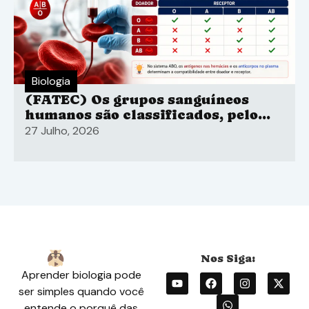
Biologia
(FATEC) Os grupos sanguíneos
humanos são classificados, pelo
sistema ABO
27 Julho, 2026
Aprender biologia pode
ser simples quando você
entende o porquê das