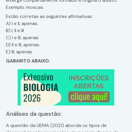
emerge completamente formado e origina o adulto.
Exemplo: moscas.
Estão corretas as seguintes afirmativas:
A) I e II, apenas.
B) I, II e III
C) I e III, apenas
D) II e III, apenas.
E) III, apenas.
GABARITO ABAIXO:
Análises da questão:
A questão da UEMA (2021) aborda os tipos de