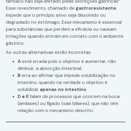
fármaco não seja afetado pelas secreções gástricas”.
Esse revestimento, chamado de
gastroresistente
,
impede que o princípio ativo seja dissolvido ou
degradado no estômago. Esse mecanismo é essencial
para substâncias que perdem a eficácia ou causam
irritações quando entram em contato com o ambiente
gástrico.
As outras alternativas estão incorretas:
A
está errada pois o objetivo é aumentar, não
diminuir, a absorção intestinal.
B
erra ao afirmar que impede solubilização no
intestino, quando na verdade o objetivo é
solubilizar
apenas no intestino
.
D e E
falam de processos que ocorrem na boca
(amilases) ou fígado (sais biliares), que não têm
relação com o mecanismo descrito.