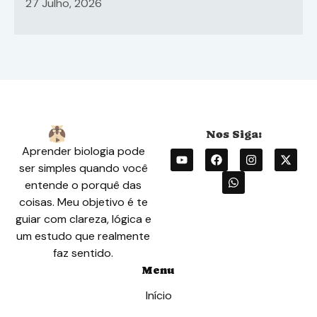
sistema ABO
27 Julho, 2026
Aprender biologia pode
ser simples quando você
entende o porquê das
coisas. Meu objetivo é te
guiar com clareza, lógica e
um estudo que realmente
faz sentido.
Menu
Início